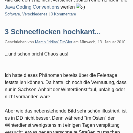
Java Coding Conventions
werfen
Kategorien:
Software
,
Verschiedenes
|
0 Kommentare
3 Schneeflocken hochkant...
Geschrieben von
Martin 'Iridias' Drößler
am
Mittwoch, 13. Januar 2010
...und schon bricht Chaos aus!
Ich hatte dieses Phänomen bereits über die Feiertage
feststellen können. Da hatte ich noch die Vermutung, dass
nur in Sachsen-Anhalt der Winterdienst faul, unfähig oder
nicht vorhanden wäre.
Aber wie das nebenstehende Bild sehr schön illustriert, ist
es in DD nicht besser. Denn während "im Osten" der
Winterdienst wenigstens mit einigen Tagen verspätung
versucht, etwas gegen verschneite Straßen zu machen