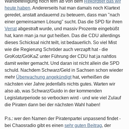
Wahlbeteiligung noch fern ab von dem
Rekordtief das wir
heute haben
. Andererseits hat man damals noch Klartext
geredet, anstatt andauernd zu beteuern, dass man "nach
einer gemeinsamen Lösung" sucht. Das die SPD für ihren
Verrat
abgestraft wurde, und massiv Prozente eingebüßt
hat, kann man ja nur gut heißen. Das die CDU allerdings
dieses Schicksal nicht teilt, ist bedauerlich. So viel Mist
wie die Regierung Schröder auch verzapft hat - die
GroKotz/GröKaZ unter Führung der CDU hat ja nahtlos
damit weiter gemacht. Und daran ist nicht allein die SPD
schuld. Nachdem Schwarz/Geld in Sachsen schon wieder
mehr
Überwachung angekündigt
hat, verheißen die
nächsten vier Jahre jedenfalls nichts gutes. Warten wir
also ab, was Schwarz/Guido in der kommenden
Legislaturperiode so verbocken wird - und wie viel Zulauf
die Piraten dann bei der nächsten Wahl haben!
P.s.: wer den Namen der Piratenpartei unpassend findet -
bei Chaosradio gibt es einen
sehr guten Beitrag
, der