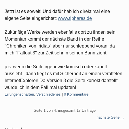
Jetzt ist es soweit! Und dafür hab ich direkt mal eine
eigene Seite eingerichtet:
www.tiphares.de
Zukünftige Werke werden ebenfalls dort zu finden sein.
Momentan kommt der nächste Band in der Reihe
"Chroniken von Iridias" aber nur schleppend voran, da
mich "Fallout 3" zur Zeit sehr in seinen Bann zieht.
p.s. wenn die Seite irgendwie komisch oder kaputt
aussieht - dann liegt es mit Sicherheit an einem veralteten
InternetExplorer! Da Version 8 die Seite korrekt darstellt,
würde ich in dem Fall mal updaten!
Kategorien:
Errungenschaften
,
Verschiedenes
|
0 Kommentare
Pagination
Seite 1 von 4, insgesamt 17 Einträge
nächste Seite →