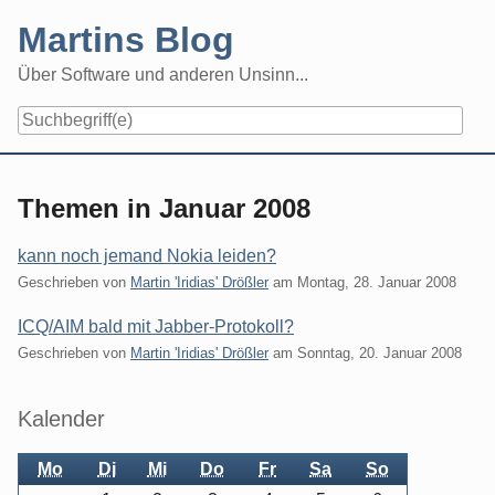
Skip
Martins Blog
to
content
Über Software und anderen Unsinn...
Themen in Januar 2008
kann noch jemand Nokia leiden?
Geschrieben von
Martin 'Iridias' Drößler
am
Montag, 28. Januar 2008
ICQ/AIM bald mit Jabber-Protokoll?
Geschrieben von
Martin 'Iridias' Drößler
am
Sonntag, 20. Januar 2008
Seitenleiste
Kalender
Mo
Di
Mi
Do
Fr
Sa
So