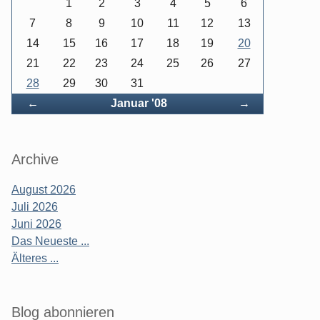
1
2
3
4
5
6
7
8
9
10
11
12
13
14
15
16
17
18
19
20
21
22
23
24
25
26
27
28
29
30
31
Zurück
Vorwärts
←
Januar '08
→
Archive
August 2026
Juli 2026
Juni 2026
Das Neueste ...
Älteres ...
Blog abonnieren