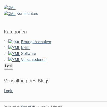
Kommentare
Kategorien
Errungenschaften
Kritik
Software
Verschiedenes
Verwaltung des Blogs
Login
Powered by
Serendipity
& the
2k11
theme.