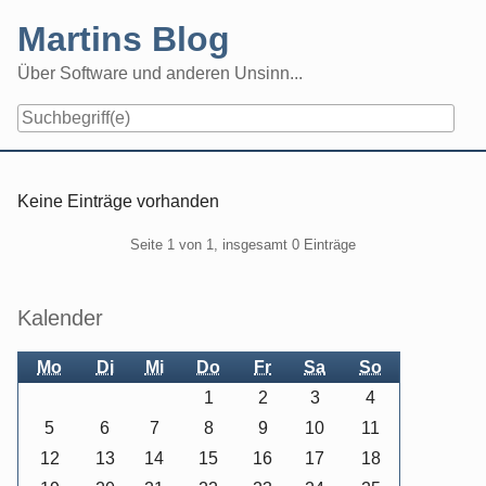
Skip
Martins Blog
to
content
Über Software und anderen Unsinn...
Keine Einträge vorhanden
Pagination
Seite 1 von 1, insgesamt 0 Einträge
Seitenleiste
Kalender
Mo
Di
Mi
Do
Fr
Sa
So
1
2
3
4
5
6
7
8
9
10
11
12
13
14
15
16
17
18