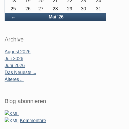
18
19
20
21
22
23
24
25
26
27
28
29
30
31
Zurück
←
Mai '26
Archive
August 2026
Juli 2026
Juni 2026
Das Neueste ...
Älteres ...
Blog abonnieren
Kommentare