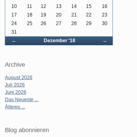
10
11
12
13
14
15
16
17
18
19
20
21
22
23
24
25
26
27
28
29
30
31
Zurück
Vorwärts
←
Dezember '18
→
Archive
August 2026
Juli 2026
Juni 2026
Das Neueste ...
Älteres ...
Blog abonnieren