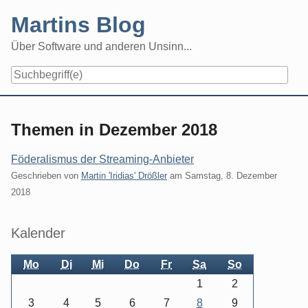
Skip
Martins Blog
to
content
Über Software und anderen Unsinn...
Themen in Dezember 2018
Föderalismus der Streaming-Anbieter
Geschrieben von
Martin 'Iridias' Drößler
am
Samstag, 8. Dezember
2018
Seitenleiste
Kalender
Mo
Di
Mi
Do
Fr
Sa
So
1
2
3
4
5
6
7
8
9